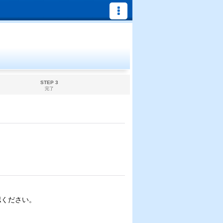
STEP 3
完了
認ください。