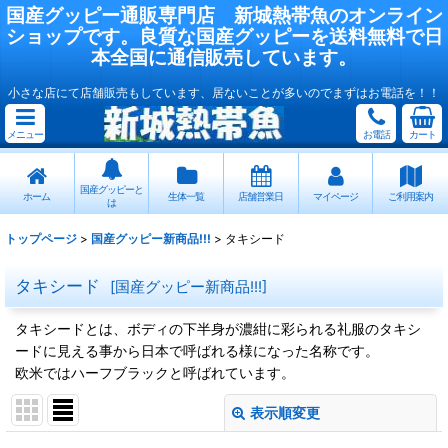
国産
グッピー
通販専門店
新城熱帯魚
のオンライン
ショップです。良質な国産
グッピー
を送料無料で日
本全国に通信販売しています。
小さな店にて店舗販売もしています、居ないことが多いのでまずはお電話を！！
メニュー
お電話
カート
国産グッピーと
ホーム
生体一覧
店舗営業日
マイページ
ご利用案内
は
トップページ
>
国産グッピー新商品!!!
>
タキシード
タキシード
[
国産グッピー新商品!!!
]
タキシードとは、ボディの下半身が濃紺に彩られる礼服のタキシ
ードに見える事から日本で呼ばれる様になった名称です。
欧米ではハーフブラックと呼ばれています。
表示順変更
閉じる