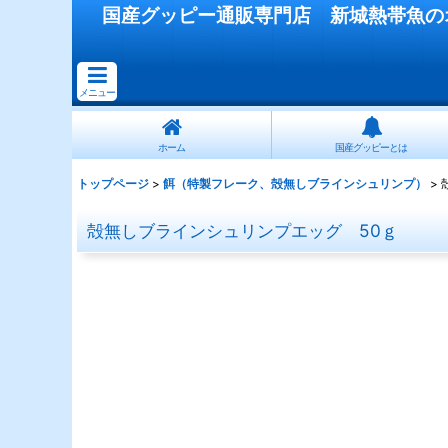
国産
グッピー
通販専門店
新城熱帯魚
の
メニュー
ホーム
国産グッピーとは
トップページ
>
餌（特製フレーク、殻無しブラインシュリンプ）
>
殻無しブラインシュリンプエッグ 50ｇ