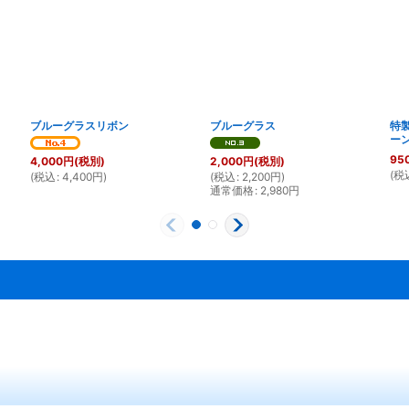
ブルーグラスリボン
ブルーグラス
特
ー
95
4,000
円
(税別)
2,000
円
(税別)
(
税
(
税込
:
4,400
円
)
(
税込
:
2,200
円
)
通常価格
:
2,980
円