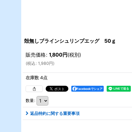
殻無しブラインシュリンプエッグ 50ｇ
販売価格
:
1,800
円
(税別)
(
税込
:
1,980
円
)
在庫数 4点
Facebookでシェア
数量
:
返品特約に関する重要事項