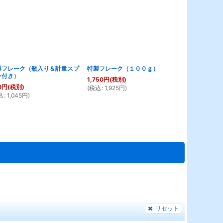
製フレーク（瓶入り＆計量スプ
特製フレーク（１００ｇ）
おとひめ C
ン付き）
1,750
円
(税別)
735
円
(税別)
0
円
(税別)
(
税込
:
1,925
円
)
(
税込
:
808
円
)
込
:
1,045
円
)
リセット