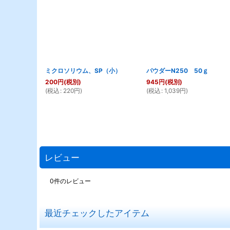
ミクロソリウム、SP（小）
パウダーN250 50ｇ
200
円
(税別)
945
円
(税別)
(
税込
:
220
円
)
(
税込
:
1,039
円
)
レビュー
0
件のレビュー
最近チェックしたアイテム