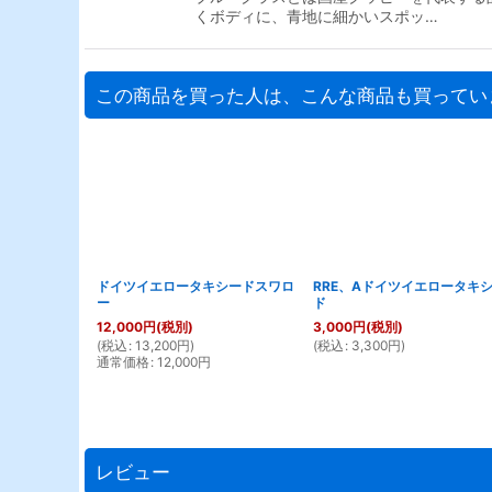
くボディに、青地に細かいスポッ…
この商品を買った人は、こんな商品も買ってい
ドイツイエロータキシードスワロ
RRE、Aドイツイエロータキ
ー
ド
12,000
円
(税別)
3,000
円
(税別)
(
税込
:
13,200
円
)
(
税込
:
3,300
円
)
通常価格
:
12,000
円
レビュー