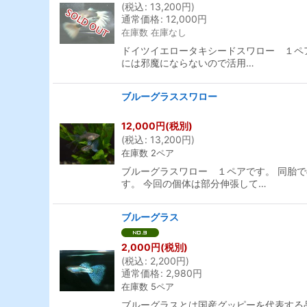
(
税込
:
13,200
円
)
通常価格
:
12,000
円
在庫数 在庫なし
ドイツイエロータキシードスワロー １ペア
には邪魔にならないので活用…
ブルーグラススワロー
12,000
円
(税別)
(
税込
:
13,200
円
)
在庫数 2ペア
ブルーグラスワロー １ペアです。 同胎
す。 今回の個体は部分伸張して…
ブルーグラス
2,000
円
(税別)
(
税込
:
2,200
円
)
通常価格
:
2,980
円
在庫数 5ペア
ブルーグラスとは国産グッピーを代表する品