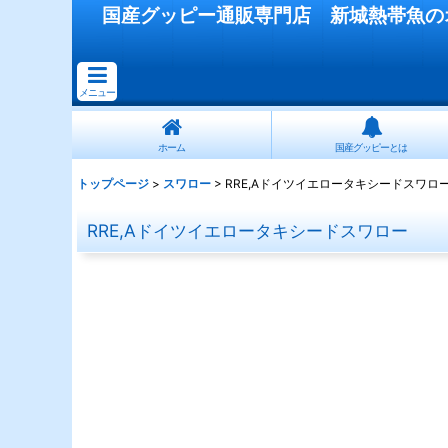
国産
グッピー
通販専門店
新城熱帯魚
の
メニュー
ホーム
国産グッピーとは
トップページ
>
スワロー
>
RRE,Aドイツイエロータキシードスワロ
RRE,Aドイツイエロータキシードスワロー