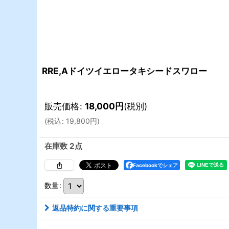
RRE,Aドイツイエロータキシードスワロー
販売価格
:
18,000
円
(税別)
(
税込
:
19,800
円
)
在庫数 2点
Facebookでシェア
数量
:
返品特約に関する重要事項