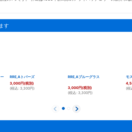
ます
シー
RRE,Aトパーズ
RRE,Aブルーグラス
モ
3,000
円
(税別)
4,
3,000
円
(税別)
(
税込
:
3,300
円
)
(
税
(
税込
:
3,300
円
)