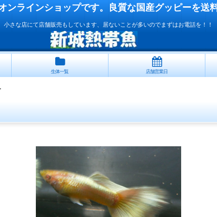
オンラインショップです。良質な国産
グッピー
を送
小さな店にて店舗販売もしています、居ないことが多いのでまずはお電話を！！
生体一覧
店舗営業日
ー