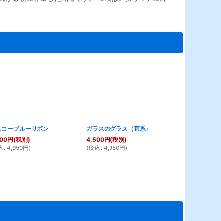
スコーブルーリボン
ガラスのグラス（直系）
魚輸送用ビニ
500
円
(税別)
4,500
円
(税別)
2,500
円
(税別
込
:
4,950
円
)
(
税込
:
4,950
円
)
(
税込
:
2,750