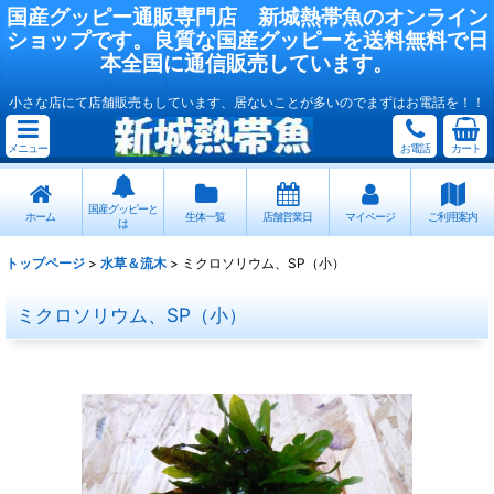
国産
グッピー
通販専門店
新城熱帯魚
のオンライン
ショップです。良質な国産
グッピー
を送料無料で日
本全国に通信販売しています。
小さな店にて店舗販売もしています、居ないことが多いのでまずはお電話を！！
メニュー
お電話
カート
国産グッピーと
ホーム
生体一覧
店舗営業日
マイページ
ご利用案内
は
トップページ
>
水草＆流木
>
ミクロソリウム、SP（小）
ミクロソリウム、SP（小）