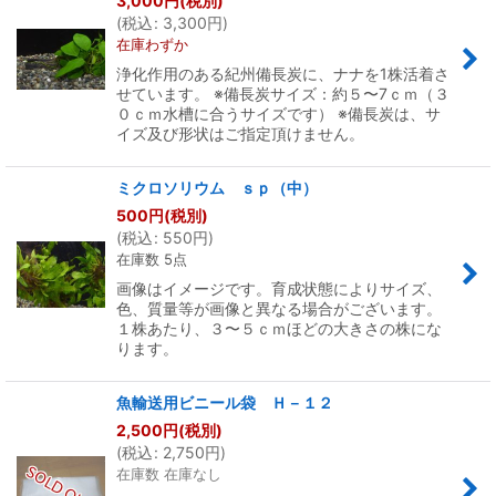
3,000
円
(税別)
(
税込
:
3,300
円
)
在庫わずか
浄化作用のある紀州備長炭に、ナナを1株活着さ
せています。 ※備長炭サイズ：約５〜7ｃｍ（３
０ｃｍ水槽に合うサイズです） ※備長炭は、サ
イズ及び形状はご指定頂けません。
ミクロソリウム ｓｐ（中）
500
円
(税別)
(
税込
:
550
円
)
在庫数 5点
画像はイメージです。育成状態によりサイズ、
色、質量等が画像と異なる場合がございます。
１株あたり、３〜５ｃｍほどの大きさの株にな
ります。
魚輸送用ビニール袋 Ｈ－１２
2,500
円
(税別)
(
税込
:
2,750
円
)
在庫数 在庫なし