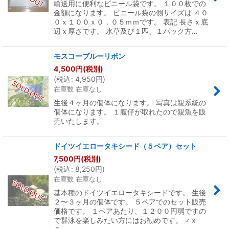
輸送用に便利なビニール袋です。 １００枚での
金額になります。 ビニール袋の側サイズは ４０
０ｘ１００ｘ０．０５ｍｍです。 表記 長さｘ底
辺ｘ厚さです。 水草及び１匹、１パック方…
モスコーブルーリボン
4,500
円
(税別)
(
税込
:
4,950
円
)
在庫数 在庫なし
生後４ヶ月の個体になります。 写真は親系統の
個体になります。 １腹仔が取れたので親魚を販
売いたします。
ドイツイエロータキシード（５ペア）セット
7,500
円
(税別)
(
税込
:
8,250
円
)
在庫数 在庫なし
基本種のドイツイエロータキシードです。 生後
２〜３ヶ月の個体です。 ５ペアでのセット販売
価格です。 １ペアあたり、１２００円弱ですの
で群泳を楽しみたい方にはお勧めです。 ♂ｘ