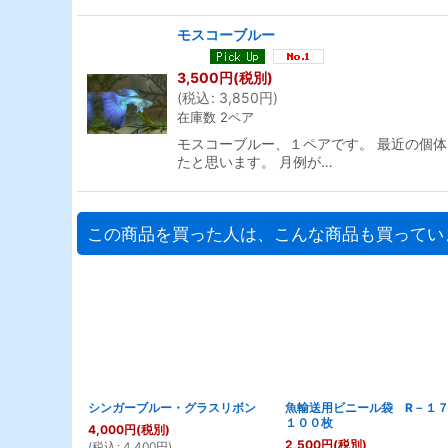
モスコーブルー
3,500
円
(税別)
(
税込
:
3,850
円
)
在庫数 2ペア
モスコーブルー、１ペアです。 最近の個
たと思います。 月例が…
この商品を買った人は、こんな商品も買ってい
シンガーブルー・グラスリボン
魚輸送用ビニール袋 R－
１００枚
4,000
円
(税別)
2,500
円
(税別)
(
税込
:
4,400
円
)