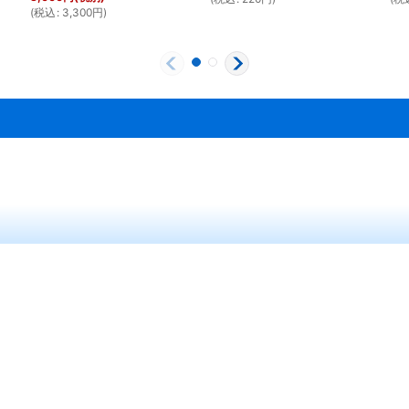
(
税込
:
3,300
円
)