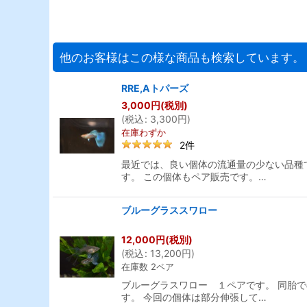
他のお客様はこの様な商品も検索しています。
RRE,Aトパーズ
3,000
円
(税別)
(
税込
:
3,300
円
)
在庫わずか
2
件
最近では、良い個体の流通量の少ない品種
す。 この個体もペア販売です。…
ブルーグラススワロー
12,000
円
(税別)
(
税込
:
13,200
円
)
在庫数 2ペア
ブルーグラスワロー １ペアです。 同胎
す。 今回の個体は部分伸張して…