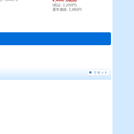
(
税込
:
2,200
円
)
通常価格
:
2,980
円
リセット