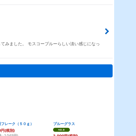
してみました。 モスコーブルーらしい淡い感じになっ
製フレーク（５０ｇ）
ブルーグラス
レッドグラス
0
円
(税別)
12,000
円
(税
込
:
1,045
円
)
(
税込
:
13,200
2,000
円
(税別)