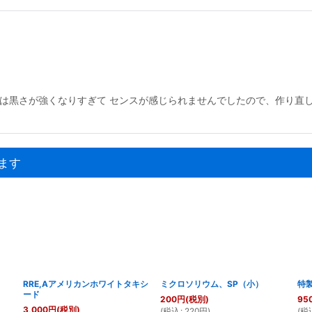
体は黒さが強くなりすぎて センスが感じられませんでしたので、作り直
ます
１７
RRE,Aアメリカンホワイトタキシ
ミクロソリウム、SP（小）
特
ード
200
円
(税別)
95
3,000
円
(税別)
(
税込
:
220
円
)
(
税