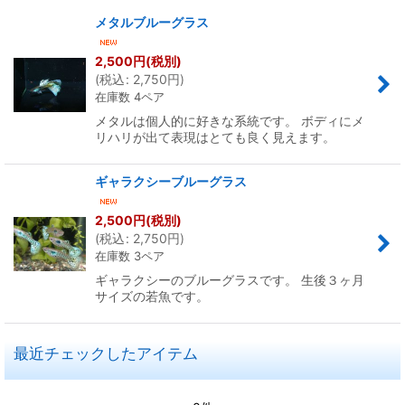
メタルブルーグラス
在庫あり
2,500
円
(税別)
(
税込
:
2,750
円
)
並び順
:
在庫数 4ペア
メタルは個人的に好きな系統です。 ボディにメ
絞り込む
リハリが出て表現はとても良く見えます。
ギャラクシーブルーグラス
2,500
円
(税別)
(
税込
:
2,750
円
)
在庫数 3ペア
ギャラクシーのブルーグラスです。 生後３ヶ月
サイズの若魚です。
最近チェックしたアイテム