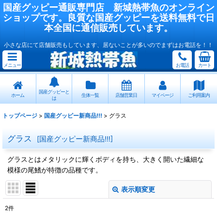
国産
グッピー
通販専門店
新城熱帯魚
のオンライン
ショップです。良質な国産
グッピー
を送料無料で日
本全国に通信販売しています。
小さな店にて店舗販売もしています、居ないことが多いのでまずはお電話を！！
メニュー
お電話
カート
国産グッピーと
ホーム
生体一覧
店舗営業日
マイページ
ご利用案内
は
トップページ
>
国産グッピー新商品!!!
>
グラス
グラス
[
国産グッピー新商品!!!
]
グラスとはメタリックに輝くボディを持ち、大きく開いた繊細な
模様の尾鰭が特徴の品種です。
表示順変更
閉じる
2
件
表示数
: