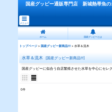
国産
グッピー
通販専門店
新城熱帯魚
の
メニュー
ホーム
国産グッピーとは
トップページ
>
国産グッピー新商品!!!
>
水草＆流木
水草＆流木
[
国産グッピー新商品!!!
]
国産グッピーに似合う自店繁殖させた水草を中心にセレ
0
件
表示数
:
在庫あり