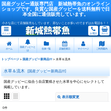
国産
グッピー
通販専門店
新城熱帯魚
のオンライン
ショップです。良質な国産
グッピー
を送料無料で日
本全国に通信販売しています。
小さな店にて店舗販売もしています、居ないことが多いのでまずはお電話を！！
メニュー
お電話
カート
国産グッピーと
ホーム
生体一覧
店舗営業日
マイページ
ご利用案内
は
トップページ
>
国産グッピー新商品!!!
>
水草＆流木
水草＆流木
[
国産グッピー新商品!!!
]
国産グッピーに似合う自店繁殖させた水草を中心にセレクトして
掲載しています。
表示順変更
閉じる
0
件
表示数
: