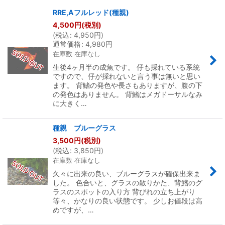
RRE,Aフルレッド(種親)
在庫あり
4,500
円
(税別)
(
税込
:
4,950
円
)
通常価格
:
4,980
円
並び順
:
在庫数 在庫なし
生後4ヶ月半の成魚です。 仔も採れている系統
絞り込む
ですので、仔が採れないと言う事は無いと思い
ます。 背鰭の発色や長さもありますが、腹の下
の発色はありません。 背鰭はメガドーサルなみ
に大きく…
種親 ブルーグラス
3,500
円
(税別)
(
税込
:
3,850
円
)
在庫数 在庫なし
久々に出来の良い、ブルーグラスが確保出来ま
した。 色合いと、グラスの散りかた、背鰭のグ
ラスのスポットの入り方 背びれの立ち上がり
等々、かなりの良い状態です。 少しお値段は高
めですが、…