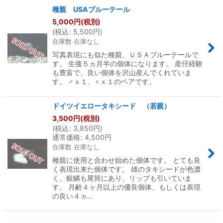
種親 USAブルーテール
5,000
円
(税別)
(
税込
:
5,500
円
)
在庫数 在庫なし
写真表現にも似た種親、ＵＳＡブルーテールで
す。 生後５ヵ月半の個体になります。 産仔経験
も豊富で、良い個体を沢山産んでくれていま
す。 ♂ｘ１、♀ｘ１のペアです。
ドイツイエロータキシード （若親）
3,500
円
(税別)
(
税込
:
3,850
円
)
通常価格
:
4,500
円
在庫数 在庫なし
種親に使用と合わせ始めた個体です。 とても良
く表現出来た個体です。 雄のタキシードが色濃
く、銀鱗も尾筒にあり、リップも引いていま
す。 月齢４ヶ月以上の優良個体、もしくは表現
の良い４ヵ…