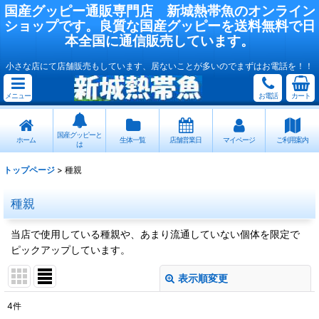
国産
グッピー
通販専門店
新城熱帯魚
のオンライン
ショップです。良質な国産
グッピー
を送料無料で日
本全国に通信販売しています。
小さな店にて店舗販売もしています、居ないことが多いのでまずはお電話を！！
メニュー
お電話
カート
国産グッピーと
ホーム
生体一覧
店舗営業日
マイページ
ご利用案内
は
トップページ
>
種親
種親
当店で使用している種親や、あまり流通していない個体を限定で
ピックアップしています。
表示順変更
閉じる
4
件
表示数
: