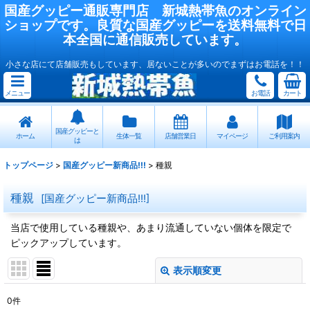
国産
グッピー
通販専門店
新城熱帯魚
のオンライン
ショップです。良質な国産
グッピー
を送料無料で日
本全国に通信販売しています。
小さな店にて店舗販売もしています、居ないことが多いのでまずはお電話を！！
メニュー
お電話
カート
国産グッピーと
ホーム
生体一覧
店舗営業日
マイページ
ご利用案内
は
トップページ
>
国産グッピー新商品!!!
>
種親
種親
[
国産グッピー新商品!!!
]
当店で使用している種親や、あまり流通していない個体を限定で
ピックアップしています。
表示順変更
閉じる
0
件
表示数
: