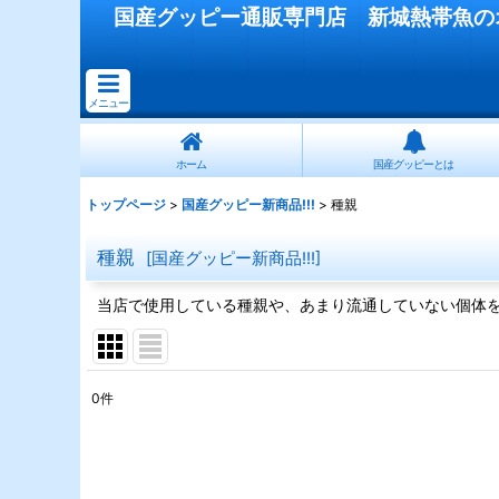
国産
グッピー
通販専門店
新城熱帯魚
の
メニュー
ホーム
国産グッピーとは
トップページ
>
国産グッピー新商品!!!
>
種親
種親
[
国産グッピー新商品!!!
]
当店で使用している種親や、あまり流通していない個体
0
件
表示数
:
在庫あり