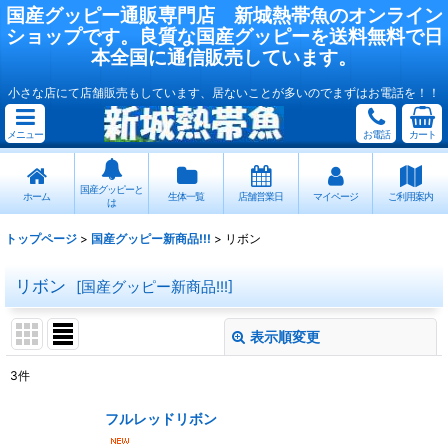
国産
グッピー
通販専門店
新城熱帯魚
のオンライン
ショップです。良質な国産
グッピー
を送料無料で日
本全国に通信販売しています。
小さな店にて店舗販売もしています、居ないことが多いのでまずはお電話を！！
メニュー
お電話
カート
国産グッピーと
ホーム
生体一覧
店舗営業日
マイページ
ご利用案内
は
トップページ
>
国産グッピー新商品!!!
>
リボン
リボン
[
国産グッピー新商品!!!
]
表示順変更
閉じる
3
件
表示数
:
フルレッドリボン
在庫あり