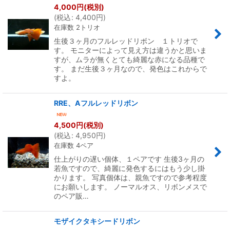
4,000
円
(税別)
(
税込
:
4,400
円
)
並び順
:
在庫数 2トリオ
生後３ヶ月のフルレッドリボン １トリオで
絞り込む
す。 モニターによって見え方は違うかと思いま
すが、ムラが無くとても綺麗な赤になる品種で
す。 まだ生後３ヶ月なので、発色はこれからで
すよ。
RRE、Aフルレッドリボン
4,500
円
(税別)
(
税込
:
4,950
円
)
在庫数 4ペア
仕上がりの遅い個体、１ペアです 生後3ヶ月の
若魚ですので、綺麗に発色するにはもう少し掛
かります。 写真個体は、親魚ですので参考程度
にお願いします。 ノーマルオス、リボンメスで
のペア販…
モザイクタキシードリボン