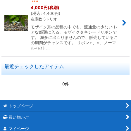
4,000
円
(税別)
(
税込
:
4,400
円
)
在庫数 3トリオ
モザイク系の品種の中でも、流通量の少ない レ
アな部類に入る、モザイクタキシードリボンで
す。 滅多に出回りませんので、販売しているこ
の期間がチャンスです。 リボン♂、♀、ノーマ
ル♂のト…
最近チェックしたアイテム
0件
トップページ
買い物かご
マイページ