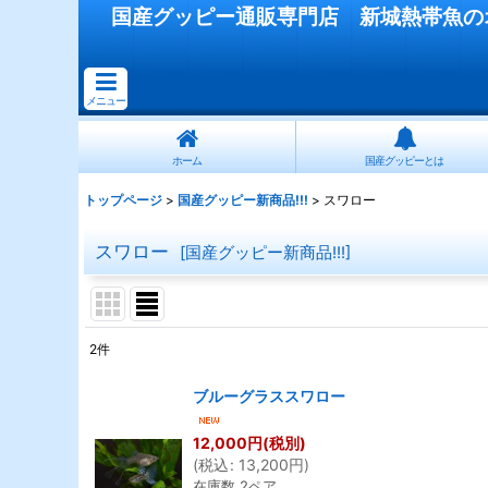
国産
グッピー
通販専門店
新城熱帯魚
の
メニュー
ホーム
国産グッピーとは
トップページ
>
国産グッピー新商品!!!
>
スワロー
スワロー
[
国産グッピー新商品!!!
]
2
件
表示数
:
ブルーグラススワロー
在庫あり
12,000
円
(税別)
(
税込
:
13,200
円
)
並び順
:
在庫数 2ペア