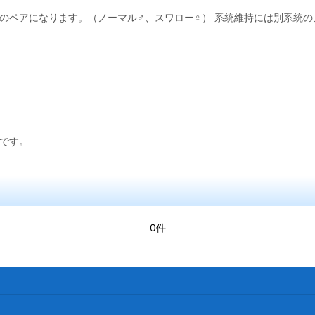
でのペアになります。（ノーマル♂、スワロー♀） 系統維持には別系統
絞り込む
売です。
0件