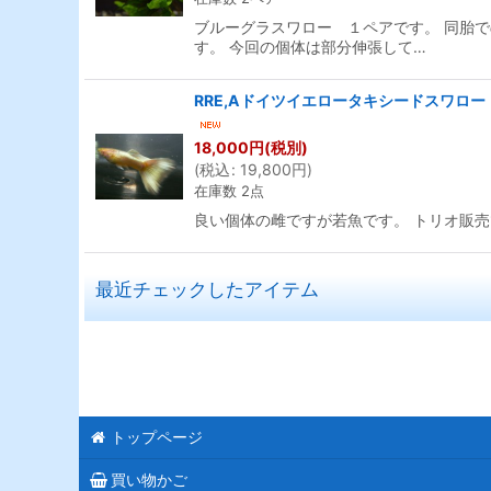
ブルーグラスワロー １ペアです。 同胎
す。 今回の個体は部分伸張して…
RRE,Aドイツイエロータキシードスワロー
18,000
円
(税別)
(
税込
:
19,800
円
)
在庫数 2点
良い個体の雌ですが若魚です。 トリオ販
最近チェックしたアイテム
トップページ
買い物かご