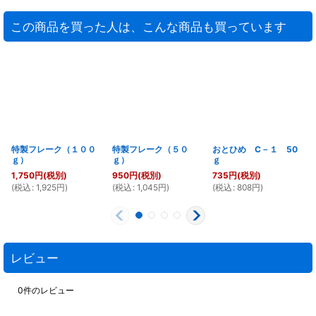
この商品を買った人は、こんな商品も買っています
特製フレーク（１００
特製フレーク（５０
おとひめ C－１ 50
ｇ）
ｇ）
ｇ
1,750
円
(税別)
950
円
(税別)
735
円
(税別)
(
税込
:
1,925
円
)
(
税込
:
1,045
円
)
(
税込
:
808
円
)
(
レビュー
0
件のレビュー