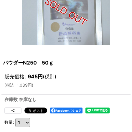
パウダーN250 50ｇ
販売価格
:
945
円
(税別)
(
税込
:
1,039
円
)
在庫数 在庫なし
Facebookでシェア
数量
: