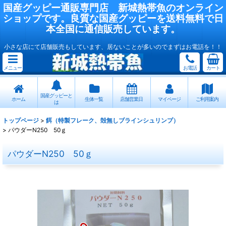
国産
グッピー
通販専門店
新城熱帯魚
のオンライン
ショップです。良質な国産
グッピー
を送料無料で日
本全国に通信販売しています。
小さな店にて店舗販売もしています、居ないことが多いのでまずはお電話を！！
メニュー
お電話
カート
国産グッピーと
ホーム
生体一覧
店舗営業日
マイページ
ご利用案内
は
トップページ
>
餌（特製フレーク、殻無しブラインシュリンプ）
>
パウダーN250 50ｇ
パウダーN250 50ｇ