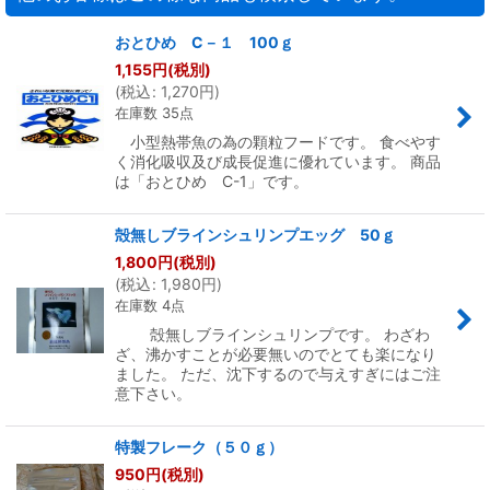
おとひめ C－１ 100ｇ
1,155
円
(税別)
(
税込
:
1,270
円
)
在庫数 35点
小型熱帯魚の為の顆粒フードです。 食べやす
く消化吸収及び成長促進に優れています。 商品
は「おとひめ C-1」です。
殻無しブラインシュリンプエッグ 50ｇ
1,800
円
(税別)
(
税込
:
1,980
円
)
在庫数 4点
殻無しブラインシュリンプです。 わざわ
ざ、沸かすことが必要無いのでとても楽になり
ました。 ただ、沈下するので与えすぎにはご注
意下さい。
特製フレーク（５０ｇ）
950
円
(税別)