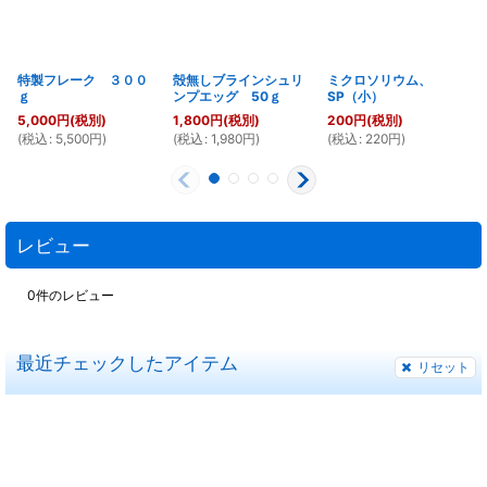
特製フレーク ３００
殻無しブラインシュリ
ミクロソリウム、
ｇ
ンプエッグ 50ｇ
SP（小）
5,000
円
(税別)
1,800
円
(税別)
200
円
(税別)
(
税込
:
5,500
円
)
(
税込
:
1,980
円
)
(
税込
:
220
円
)
(
レビュー
0
件のレビュー
最近チェックしたアイテム
リセット