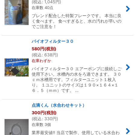
(
税込
:
1,045
円
)
在庫数 40点
ブレンド配合した特製フレークです。 本当に良
く食べます。 食べすぎると、水の汚れが早いの
でご注意を！
バイオフィルター３０
580
円
(税別)
(
税込
:
638
円
)
在庫わずか
バイオフィルター３０ エアーポンプに接続しご
使用下さい。水槽内の水をろ過できます。 ３０
ｃｍ水槽用です。フィルターユニット１枚入
り。 １ユニットのサイズは１９０×１６４×１
６．５（ｍｍ）です。 …
点滴くん（水合わせキット）
300
円
(税別)
(
税込
:
330
円
)
在庫数 3個
業界最安値!! 当店で製作、使用している水合わ