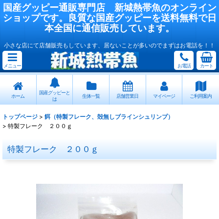
国産
グッピー
通販専門店
新城熱帯魚
のオンライン
ショップです。良質な国産
グッピー
を送料無料で日
本全国に通信販売しています。
小さな店にて店舗販売もしています、居ないことが多いのでまずはお電話を！！
メニュー
お電話
カート
国産グッピーと
ホーム
生体一覧
店舗営業日
マイページ
ご利用案内
は
トップページ
>
餌（特製フレーク、殻無しブラインシュリンプ）
>
特製フレーク ２００ｇ
特製フレーク ２００ｇ