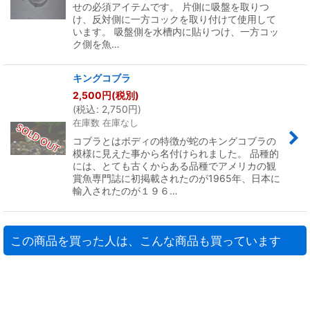
せの必須アイテムです。 片側に吸盤を取りつ
け、反対側に一方コックを取り付けて使用して
います。 吸盤側を水槽内に貼りつけ、一方コッ
ク側を魚…
キングコブラ
2,500
円
(税別)
(
税込
:
2,750
円
)
在庫数 在庫なし
コブラとはボディの特徴が蛇のキングコブラの
模様に見えた事から名付けられました。 品種的
には、とても古くからある品種でアメリカの観
賞魚専門誌に初掲載されたのが1965年、日本に
輸入されたのが１９６…
この商品を買った人は、こんな商品も買っています