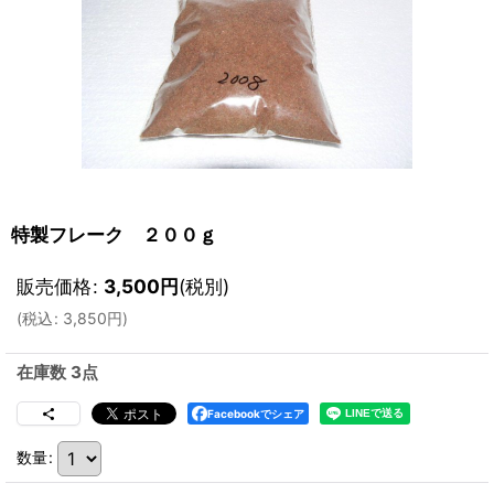
特製フレーク ２００ｇ
販売価格
:
3,500
円
(税別)
(
税込
:
3,850
円
)
在庫数 3点
Facebookでシェア
数量
: