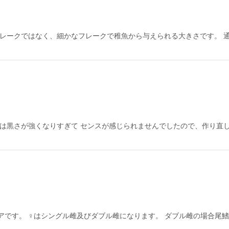
フレークではなく、細かなフレークで稚魚から与えられる大きさです。 
体は黒さが強くなりすぎて センスが感じられませんでしたので、作り直
アです。 ♀はシングル雌及びダブル雌になります。 ダブル雌の場合尾