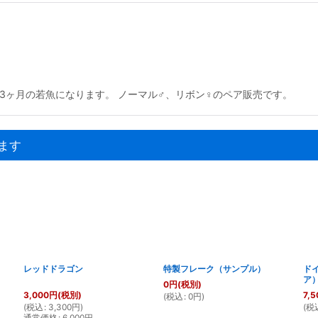
3ヶ月の若魚になります。 ノーマル♂、リボン♀のペア販売です。
ます
レッドドラゴン
特製フレーク（サンプル）
ド
ア
0
円
(税別)
3,000
円
(税別)
7,5
(
税込
:
0
円
)
(
税込
:
3,300
円
)
(
税
通常価格
:
6,000
円