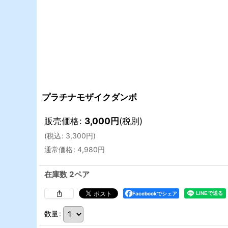
プラチナモザイクダンボ
販売価格
:
3,000
円
(税別)
(
税込
:
3,300
円
)
通常価格
:
4,980
円
在庫数 2ペア
Facebookでシェア
数量
: