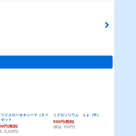
イツイエロータキシード（５ペ
ミクロソリウム ｓｐ（中）
ブルーグラ
）セット
500
円
(税別)
00
円
(税別)
12,000
円
(税
(
税込
:
550
円
)
込
:
8,250
円
)
(
税込
:
13,200