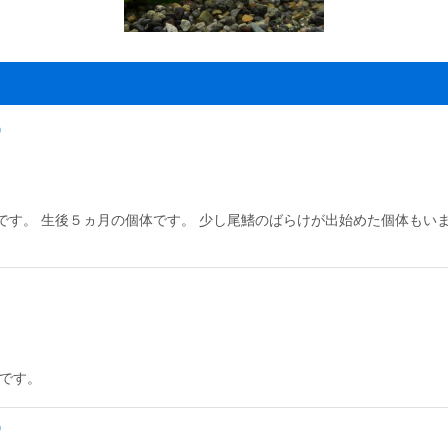
）
す。 生後５ヵ月の個体です。 少し尾鰭のばらけが出始めた個体もいま
格です。
）