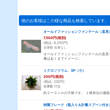
他のお客様はこの様な商品も検索しています。
オールドファッションファンテール（直系
7,500
円
(税別)
(
税込
:
8,250
円
)
在庫数 在庫なし
オールドファッションファンテールの直系で
像はあくまでイメージ…
ミクロソリウム、SP（小）
200
円
(税別)
(
税込
:
220
円
)
在庫数 17点
約２〜３ｃｍの子株です。 １株単位の価
特製フレーク（瓶入り＆計量スプーン付き