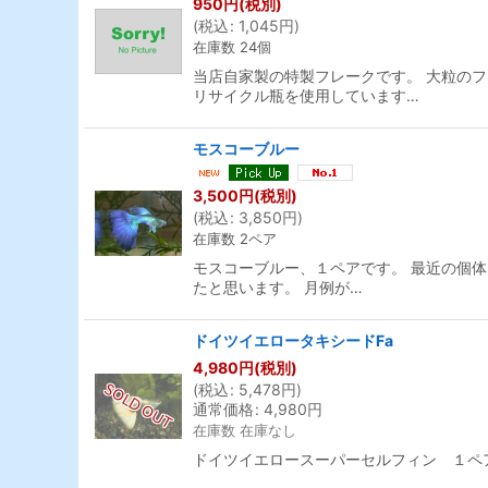
950
円
(税別)
(
税込
:
1,045
円
)
在庫数 24個
当店自家製の特製フレークです。 大粒の
リサイクル瓶を使用しています…
モスコーブルー
3,500
円
(税別)
(
税込
:
3,850
円
)
在庫数 2ペア
モスコーブルー、１ペアです。 最近の個
たと思います。 月例が…
ドイツイエロータキシードFa
4,980
円
(税別)
(
税込
:
5,478
円
)
通常価格
:
4,980
円
在庫数 在庫なし
ドイツイエロースーパーセルフィン １ペ