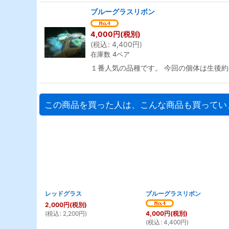
ブルーグラスリボン
4,000
円
(税別)
(
税込
:
4,400
円
)
在庫数 4ペア
１番人気の品種です。 今回の個体は生後約
この商品を買った人は、こんな商品も買ってい
レッドグラス
ブルーグラスリボン
2,000
円
(税別)
(
税込
:
2,200
円
)
4,000
円
(税別)
(
税込
:
4,400
円
)