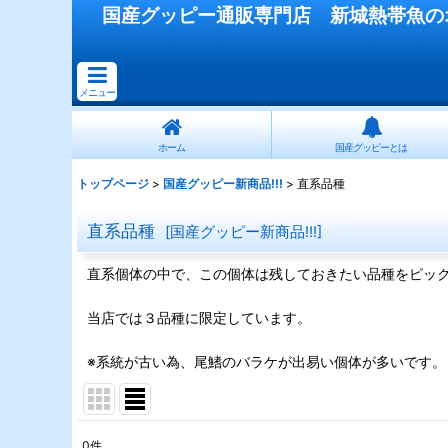
国産
グッピー
通販専門店
新城熱帯魚
の
メニュー
ホーム
国産グッピーとは
トップページ
>
国産グッピー新商品!!!
>
直系品種
直系品種
[
国産グッピー新商品!!!
]
直系個体の中で、この個体は残しておきたい品種をピッ
当店では３品種に限定しています。
※系統が古い為、尾鰭のバラケが出易い個体が多いです。
0
件