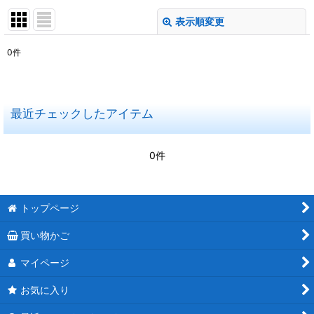
表示順変更
閉じる
0
件
表示数
:
在庫あり
最近チェックしたアイテム
並び順
:
0件
絞り込む
トップページ
買い物かご
マイページ
お気に入り