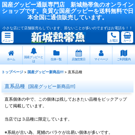
国産
グッピー
通販専門店
新城熱帯魚
のオンライン
ショップです。良質な国産
グッピー
を送料無料で日
本全国に通信販売しています。
小さな店にて店舗販売もしています、居ないことが多いのでまずはお電話を！！
メニュー
お電話
カート
国産グッピーと
ホーム
生体一覧
店舗営業日
マイページ
ご利用案内
は
トップページ
>
国産グッピー新商品!!!
>
直系品種
直系品種
[
国産グッピー新商品!!!
]
直系個体の中で、この個体は残しておきたい品種をピックアップ
して掲載しています。
当店では３品種に限定しています。
※系統が古い為、尾鰭のバラケが出易い個体が多いです。