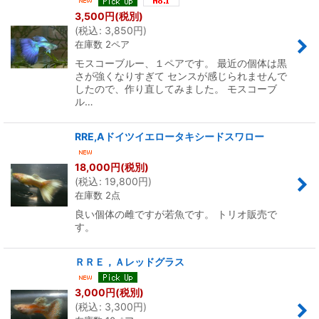
3,500
円
(税別)
(
税込
:
3,850
円
)
在庫数 2ペア
モスコーブルー、１ペアです。 最近の個体は黒
さが強くなりすぎて センスが感じられませんで
したので、作り直してみました。 モスコーブ
ル…
RRE,Aドイツイエロータキシードスワロー
18,000
円
(税別)
(
税込
:
19,800
円
)
在庫数 2点
良い個体の雌ですが若魚です。 トリオ販売で
す。
ＲＲＥ，Ａレッドグラス
3,000
円
(税別)
(
税込
:
3,300
円
)