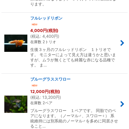
ります。
フルレッドリボン
4,000
円
(税別)
(
税込
:
4,400
円
)
在庫数 2トリオ
生後３ヶ月のフルレッドリボン １トリオで
す。 モニターによって見え方は違うかと思いま
すが、ムラが無くとても綺麗な赤になる品種で
す。 ま…
ブルーグラススワロー
12,000
円
(税別)
(
税込
:
13,200
円
)
在庫数 2ペア
ブルーグラスワロー １ペアです。 同胎でのペ
アになります。（ノーマル♂、スワロー♀） 系
統維持には別系統のノーマル♂を多めに同居させ
ること…