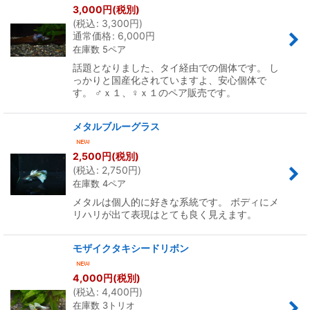
3,000
円
(税別)
(
税込
:
3,300
円
)
並び順
:
通常価格
:
6,000
円
在庫数 5ペア
絞り込む
話題となりました、タイ経由での個体です。 し
っかりと国産化されていますよ、安心個体で
す。 ♂ｘ１、♀ｘ１のペア販売です。
メタルブルーグラス
2,500
円
(税別)
(
税込
:
2,750
円
)
在庫数 4ペア
メタルは個人的に好きな系統です。 ボディにメ
リハリが出て表現はとても良く見えます。
モザイクタキシードリボン
4,000
円
(税別)
(
税込
:
4,400
円
)
在庫数 3トリオ