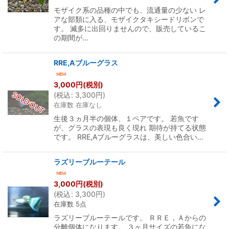
モザイク系の品種の中でも、流通量の少ない レ
アな部類に入る、モザイクタキシードリボンで
す。 滅多に出回りませんので、販売しているこ
の期間が…
RRE,Aブルーグラス
3,000
円
(税別)
(
税込
:
3,300
円
)
在庫数 在庫なし
生後３ヵ月半の個体、１ペアです。 若魚です
が、グラスの表現も良く現れ 期待が持てる状態
です。 RRE,Aブルーグラスは、美しい色合い…
ラズリーブルーテール
3,000
円
(税別)
(
税込
:
3,300
円
)
在庫数 5点
ラズリーブルーテールです。 ＲＲＥ，Ａからの
分離個体になります。 ３ヶ月サイズの若魚にな