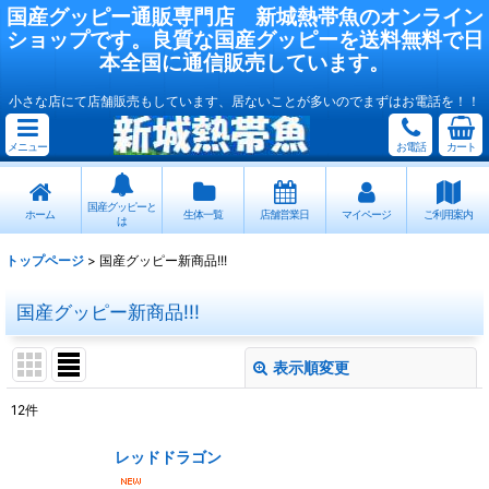
国産
グッピー
通販専門店
新城熱帯魚
のオンライン
ショップです。良質な国産
グッピー
を送料無料で日
本全国に通信販売しています。
小さな店にて店舗販売もしています、居ないことが多いのでまずはお電話を！！
メニュー
お電話
カート
国産グッピーと
ホーム
生体一覧
店舗営業日
マイページ
ご利用案内
は
トップページ
>
国産グッピー新商品!!!
国産グッピー新商品!!!
表示順変更
閉じる
12
件
表示数
:
レッドドラゴン
在庫あり