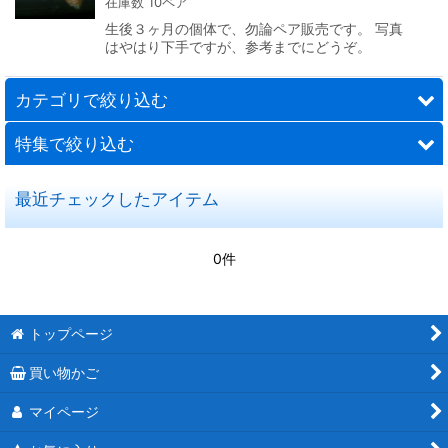
在庫数 10ペア
生後３ヶ月の個体で、勿論ペア販売です。 写真
はやはり下手ですが、参考までにどうぞ。
カテゴリで絞り込む
特集で絞り込む
グラス
最近チェックしたアイテム
タキシード
国産グッピー
リボン
ブラインシュリンプエッグ
0件
ＲＲＥ，Ａ
水槽関連商品
スワロー
餌
トップページ
モザイク
買い物かご
マイページ
ソリッド（単色）