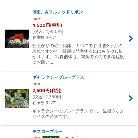
RRE、Aフルレッドリボン
4,500
円
(税別)
(
税込
:
4,950
円
)
在庫数 4ペア
仕上がりの遅い個体、１ペアです 生後3ヶ月の
若魚ですので、綺麗に発色するにはもう少し掛
かります。 写真個体は、親魚ですので参考程度
にお願い…
ギャラクシーブルーグラス
2,500
円
(税別)
(
税込
:
2,750
円
)
在庫数 3ペア
ギャラクシーのブルーグラスです。 生後３ヶ月
サイズの若魚です。
モスコーブルー