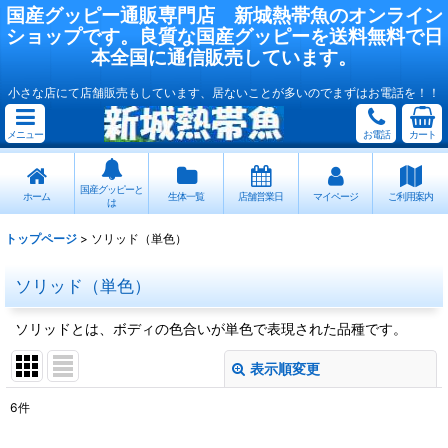
国産
グッピー
通販専門店
新城熱帯魚
のオンライン
ショップです。良質な国産
グッピー
を送料無料で日
本全国に通信販売しています。
小さな店にて店舗販売もしています、居ないことが多いのでまずはお電話を！！
メニュー
お電話
カート
国産グッピーと
ホーム
生体一覧
店舗営業日
マイページ
ご利用案内
は
トップページ
>
ソリッド（単色）
ソリッド（単色）
ソリッドとは、ボディの色合いが単色で表現された品種です。
表示順変更
閉じる
6
件
表示数
: