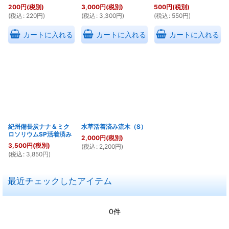
200
円
(税別)
3,000
円
(税別)
500
円
(税別)
(
税込
:
220
円
)
(
税込
:
3,300
円
)
(
税込
:
550
円
)
カートに入れる
カートに入れる
カートに入れる
紀州備長炭ナナ＆ミク
水草活着済み流木（S）
ロソリウムSP活着済み
2,000
円
(税別)
3,500
円
(税別)
(
税込
:
2,200
円
)
(
税込
:
3,850
円
)
最近チェックしたアイテム
0件