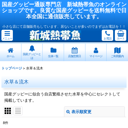
国産
グッピー
通販専門店
新城熱帯魚
のオンライン
ショップです。良質な国産
グッピー
を送料無料で日
本全国に通信販売しています。
小さな店にて店舗販売もしています、居ないことが多いのでまずはお電話を！！
メニュー
お電話
カート
国産グッピーと
ホーム
生体一覧
店舗営業日
マイページ
ご利用案内
は
トップページ
>
水草＆流木
水草＆流木
国産グッピーに似合う自店繁殖させた水草を中心にセレクトして
掲載しています。
表示順変更
閉じる
8
件
表示数
: