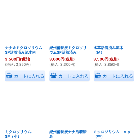
在庫あり
並び順
:
絞り込む
ナナ＆ミクロソリウム
紀州備長炭ミクロソリ
水草活着済み流木
SP活着済み流木M
ウムSP活着済み
（M）
3,500
円
(税別)
3,000
円
(税別)
3,500
円
(税別)
(
税込
:
3,850
円
)
(
税込
:
3,300
円
)
(
税込
:
3,850
円
)
カートに入れる
カートに入れる
カートに入れる
ミクロソリウム、
紀州備長炭ナナ活着済
ミクロソリウム ｓｐ
SP（小）
み
（中）