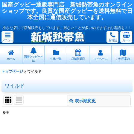
国産
グッピー
通販専門店
新城熱帯魚
のオンライン
ショップです。良質な国産
グッピー
を送料無料で日
本全国に通信販売しています。
小さな店にて店舗販売もしています、居ないことが多いのでまずはお電話を！！
メニュー
お電話
カート
国産グッピーと
ホーム
生体一覧
店舗営業日
マイページ
ご利用案内
は
トップページ
>
ワイルド
ワイルド
表示順変更
閉じる
6
件
表示数
:
在庫あり