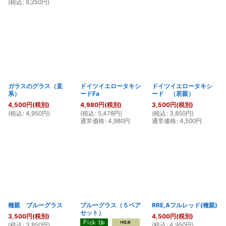
(
税込
:
8,250
円
)
ガラスのグラス（直
ドイツイエロータキシ
ドイツイエロータキシ
系）
ードFa
ード （若親）
4,500
円
(税別)
4,980
円
(税別)
3,500
円
(税別)
(
税込
:
4,950
円
)
(
税込
:
5,478
円
)
(
税込
:
3,850
円
)
通常価格
:
4,980
円
通常価格
:
4,500
円
種親 ブルーグラス
ブルーグラス（５ペア
RRE,Aフルレッド(種親)
セット）
3,500
円
(税別)
4,500
円
(税別)
(
税込
:
3,850
円
)
(
税込
:
4,950
円
)