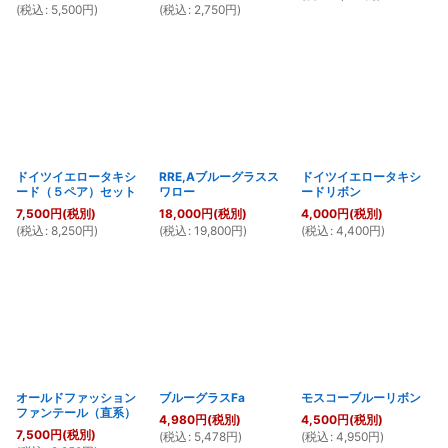
(
税込
:
5,500
円
)
(
税込
:
2,750
円
)
ドイツイエロータキシ
RRE,Aブルーグラスス
ドイツイエロータキシ
ード（５ペア）セット
ワロー
ードリボン
7,500
円
(税別)
18,000
円
(税別)
4,000
円
(税別)
(
税込
:
8,250
円
)
(
税込
:
19,800
円
)
(
税込
:
4,400
円
)
オールドファッション
ブルーグラスFa
モスコーブルーリボン
ファンテール（直系）
4,980
円
(税別)
4,500
円
(税別)
7,500
円
(税別)
(
税込
:
5,478
円
)
(
税込
:
4,950
円
)