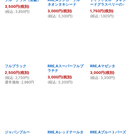
ネオンタキシード
ードグラスベリーの♀
3,500
円
(税別)
3,000
円
(税別)
1,750
円
(税別)
(
税込
:
3,850
円
)
(
税込
:
3,300
円
)
(
税込
:
1,925
円
)
フルブラック
RRE,Aスーパーフルプ
RRE,Aマゼンタ
ラチナ
2,500
円
(税別)
3,000
円
(税別)
3,000
円
(税別)
(
税込
:
2,750
円
)
(
税込
:
3,300
円
)
通常価格
:
2,980
円
(
税込
:
3,300
円
)
ジャパンブルー
RRE,Aレッドテールタ
RRE.Aブルートパーズ