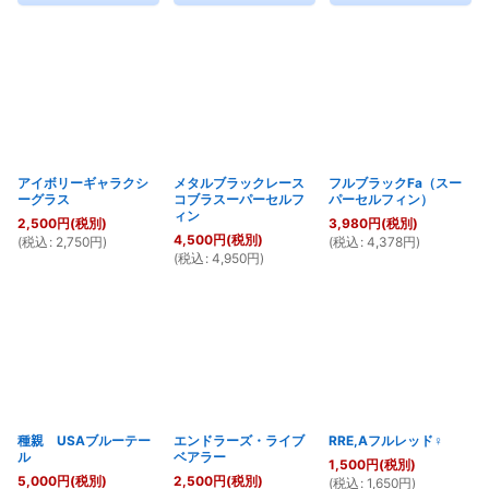
アイボリーギャラクシ
メタルブラックレース
フルブラックFa（スー
ーグラス
コブラスーパーセルフ
パーセルフィン）
ィン
2,500
円
(税別)
3,980
円
(税別)
4,500
円
(税別)
(
税込
:
2,750
円
)
(
税込
:
4,378
円
)
(
税込
:
4,950
円
)
種親 USAブルーテー
エンドラーズ・ライブ
RRE,Aフルレッド♀
ル
ベアラー
1,500
円
(税別)
5,000
円
(税別)
2,500
円
(税別)
(
税込
:
1,650
円
)