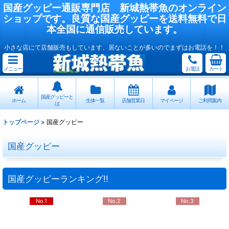
国産
グッピー
通販専門店
新城熱帯魚
のオンライン
ショップです。良質な国産
グッピー
を送料無料で日
本全国に通信販売しています。
小さな店にて店舗販売もしています、居ないことが多いのでまずはお電話を！！
メニュー
お電話
カート
国産グッピーと
ホーム
生体一覧
店舗営業日
マイページ
ご利用案内
は
トップページ
>
国産グッピー
国産グッピー
国産グッピーランキング!!
No.1
No.2
No.3