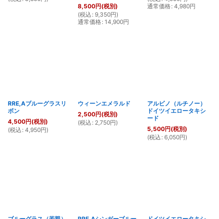
通常価格
:
4,980
円
8,500
円
(税別)
(
税込
:
9,350
円
)
通常価格
:
14,900
円
RRE,Aブルーグラスリ
ウィーンエメラルド
アルビノ（ルチノー）
ボン
ドイツイエロータキシ
2,500
円
(税別)
ード
4,500
円
(税別)
(
税込
:
2,750
円
)
5,500
円
(税別)
(
税込
:
4,950
円
)
(
税込
:
6,050
円
)
ブルーグラス（若親）
RRE,Aシンガーブルー
ドイツイエロータキシ