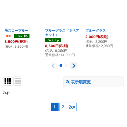
モスコーブルー
ブルーグラス（５ペア
ブルーグラス
セット）
2,000
円
(税別)
(
税込
:
2,200
円
)
(
3,500
円
(税別)
通常価格
:
2,980
円
8,500
円
(税別)
(
税込
:
3,850
円
)
(
税込
:
9,350
円
)
通常価格
:
14,900
円
表示順変更
閉じる
74
件
表示数
:
1
2
次
»
在庫あり
並び順
: