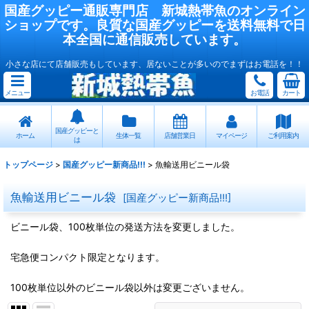
国産
グッピー
通販専門店
新城熱帯魚
のオンライン
ショップです。良質な国産
グッピー
を送料無料で日
本全国に通信販売しています。
小さな店にて店舗販売もしています、居ないことが多いのでまずはお電話を！！
メニュー
お電話
カート
国産グッピーと
ホーム
生体一覧
店舗営業日
マイページ
ご利用案内
は
トップページ
>
国産グッピー新商品!!!
>
魚輸送用ビニール袋
魚輸送用ビニール袋
[
国産グッピー新商品!!!
]
ビニール袋、100枚単位の発送方法を変更しました。
宅急便コンパクト限定となります。
100枚単位以外のビニール袋以外は変更ございません。