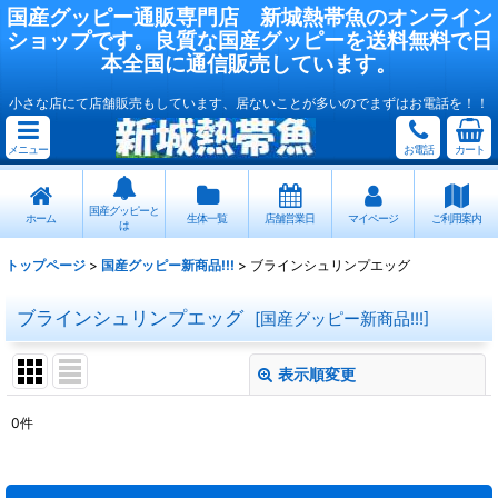
国産
グッピー
通販専門店
新城熱帯魚
のオンライン
ショップです。良質な国産
グッピー
を送料無料で日
本全国に通信販売しています。
小さな店にて店舗販売もしています、居ないことが多いのでまずはお電話を！！
メニュー
お電話
カート
国産グッピーと
ホーム
生体一覧
店舗営業日
マイページ
ご利用案内
は
トップページ
>
国産グッピー新商品!!!
>
ブラインシュリンプエッグ
ブラインシュリンプエッグ
[
国産グッピー新商品!!!
]
表示順変更
閉じる
0
件
表示数
:
在庫あり