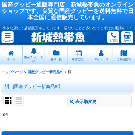
国産
グッピー
通販専門店
新城熱帯魚
のオンライン
ショップです。良質な国産
グッピー
を送料無料で日
本全国に通信販売しています。
小さな店にて店舗販売もしています、居ないことが多いのでまずはお電話を！！
メニュー
お電話
カート
国産グッピーと
ホーム
生体一覧
店舗営業日
マイページ
ご利用案内
は
トップページ
>
国産グッピー新商品!!!
>
餌
餌
[
国産グッピー新商品!!!
]
表示順変更
閉じる
0
件
表示数
:
在庫あり